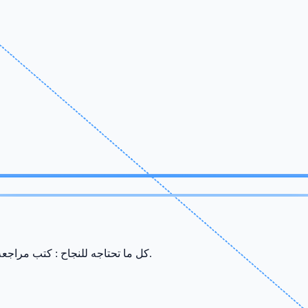
كل ما تحتاجه للنجاح : كتب مراجعة، ملخصات، سريات وامتحانات من إعداد أفضل الأساتذة في صفاقس.