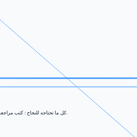
كل ما تحتاجه للنجاح : كتب مراجعة، ملخصات، سريات وامتحانات من إعداد أفضل الأساتذة في صفاقس.