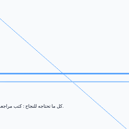
كل ما تحتاجه للنجاح : كتب مراجعة، ملخصات، سريات وامتحانات من إعداد أفضل الأساتذة في صفاقس.