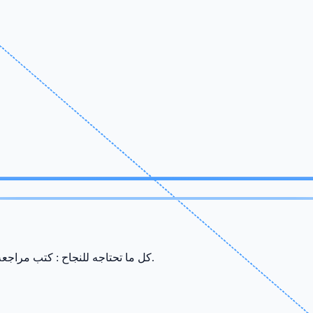
كل ما تحتاجه للنجاح : كتب مراجعة، ملخصات، سريات وامتحانات من إعداد أفضل الأساتذة في صفاقس.