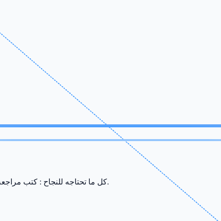
كل ما تحتاجه للنجاح : كتب مراجعة، ملخصات، سريات وامتحانات من إعداد أفضل الأساتذة في صفاقس.