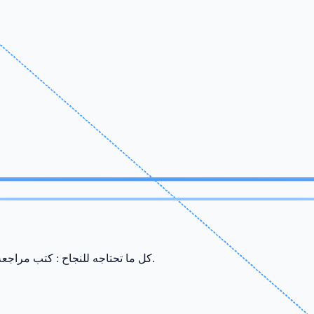
كل ما تحتاجه للنجاح : كتب مراجعة، ملخصات، سريات وامتحانات من إعداد أفضل الأساتذة في صفاقس.