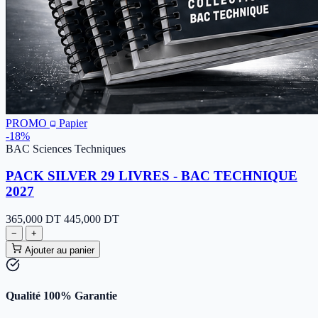
PROMO
Papier
-18%
BAC Sciences Techniques
PACK SILVER 29 LIVRES - BAC TECHNIQUE
2027
365,000
DT
445,000 DT
−
+
Ajouter au panier
Qualité 100% Garantie