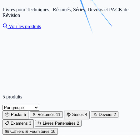
Livres pour Techniques : Résumés, Séries, Devoirs et PACK de
Révision
Voir les produits
5 produits
📦 Packs
5
📄 Résumés
11
📚 Séries
4
📝 Devoirs
2
📋 Examens
3
📂 Livres Partenaires
2
🎒 Cahiers & Fournitures
18