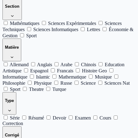
Section
Mathématiques
Sciences Expérimentales
Sciences
Techniques
Sciences Informatiques
Lettres
Économie &
Gestion
Sport
Matière
Allemand
Anglais
Arabe
Chinois
Education
Artistique
Espagnol
Francais
Histoire Geo
Informatique
Islamic
Mathematique
Musique
Philosophie
Physique
Russe
Science
Sciences Nat
Sport
Theatre
Turque
Type
Série
Résumé
Devoir
Examen
Cours
Correction
Corrigé