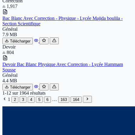
Correction
1,917
Bac Blanc Avec Correction - Physique - Lycée Majida boulila -
Section Scientifique
Général
7.9 MB
Télécharger
Devoir
804
Devoir Bac Blanc Physique Avec Correction - Lycée Hammam
Sousse
Général
4.4 MB
Télécharger
1-12
sur
1964
résultats
1
…
2
3
4
5
6
163
164