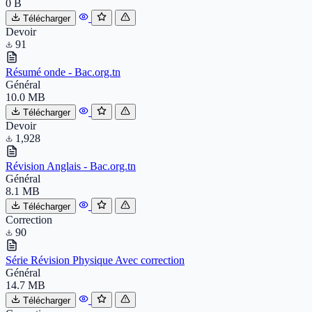
0 B
Télécharger
Devoir
91
Résumé onde - Bac.org.tn
Général
10.0 MB
Télécharger
Devoir
1,928
Révision Anglais - Bac.org.tn
Général
8.1 MB
Télécharger
Correction
90
Série Révision Physique Avec correction
Général
14.7 MB
Télécharger