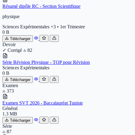
Résumé dipôle RC - Section Scientifique
physique
Sciences Expérimentales
+3
•
1er Trimestre
0 B
Télécharger
Devoir
✓ Corrigé
82
Série Révision Physique - TOP pour Révision
Sciences Expérimentales
0 B
Télécharger
Examen
373
Examen SVT 2026 - Baccalauréat Tunisie
Général
1.3 MB
Télécharger
Série
87